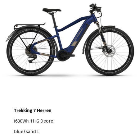
T
rekking 7
Herren
i630Wh 11-G Deore
blue/sand L