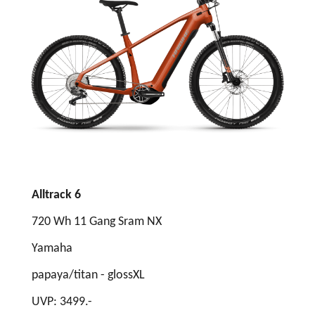
Alltrack 6
720
Wh 11 G
ang
Sram NX
Yamaha
papaya/titan - gloss
XL
UVP: 3
4
99.-