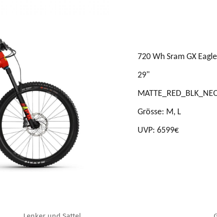
720
W
h Sram GX Eagle
2
9
"
MATTE_RED_BLK_NE
Grösse: M
,
L
UVP:
65
99€
Lenker und Sattel