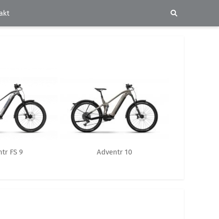
akt
Adventr 10
tr FS 9