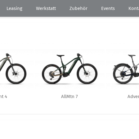
Leasing
Werkstatt
Zubehör
Events
Kont
nt 4
AllMtn 7
Adven