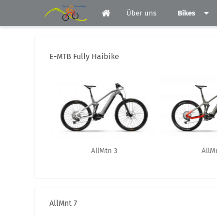
Über uns
Bikes
E-MTB Fully Haibike
AllMtn 3
AllM
AllMnt 7