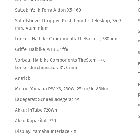
Sattel: fi'zi:k Terra Aidon X5-160
O
Sattelstütze: Dropper-Post Remote, Teleskop, 34.9
S
mm, Aluminium
S
Lenker: Haibike Components TheBar +++, 780 mm
Griffe: Haibike MTB Griffe
S
Vorbau: Haibike Components TheStem +++,
Lenkerdurchmesser: 31.8 mm
Antrieb
Motor: Yamaha PW-X3, 250W, 25km/h, 85Nm
Ladegerät: Schnellladegerät 4A
S
Akku: InTube 720Wh
S
Akku Kapazität: 720
Display: Yamaha Interface - X