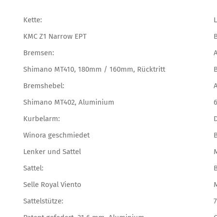
Kette:
L
KMC Z1 Narrow EPT
Bremsen:
Shimano MT410, 180mm / 160mm, Rücktritt
Bremshebel:
A
Shimano MT402, Aluminium
Kurbelarm:
D
Winora geschmiedet
B
Lenker und Sattel
M
Sattel:
Selle Royal Viento
Sattelstütze: