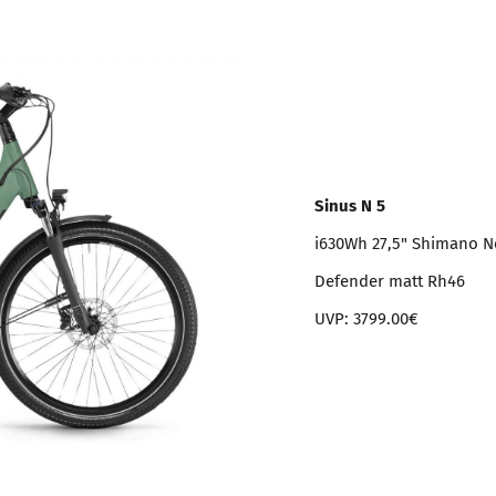
Sinus N 5
i630Wh 27,5" Shimano N
Defender matt Rh46
UVP: 3799.00€