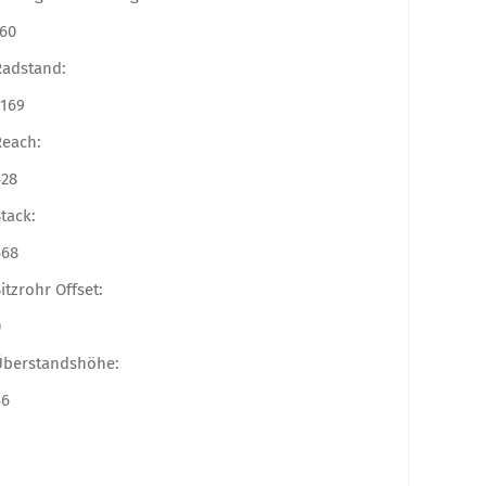
-60
Radstand:
1169
Reach:
428
tack:
668
itzrohr Offset:
0
Überstandshöhe:
46