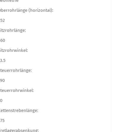
Geometrie
berrohrlänge (horizontal):
652
itzrohrlänge:
460
itzrohrwinkel:
3.5
Steuerrohrlänge:
190
Steuerrohrwinkel:
70
Kettenstrebenlänge:
475
Tretlagerabsenkung: