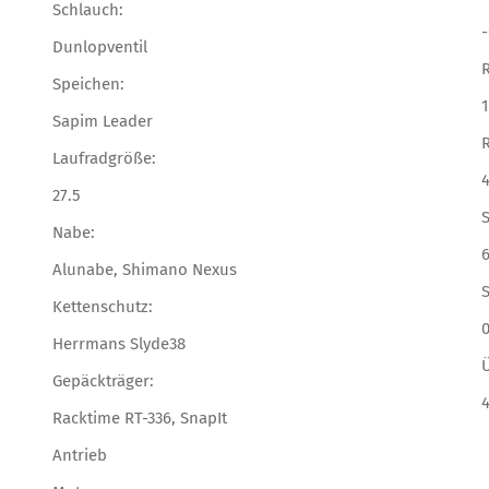
Schlauch:
Dunlopventil
Speichen:
Sapim Leader
Laufradgröße:
27.5
S
Nabe:
Alunabe, Shimano Nexus
S
Kettenschutz:
Herrmans Slyde38
Gepäckträger:
Racktime RT-336, SnapIt
Antrieb