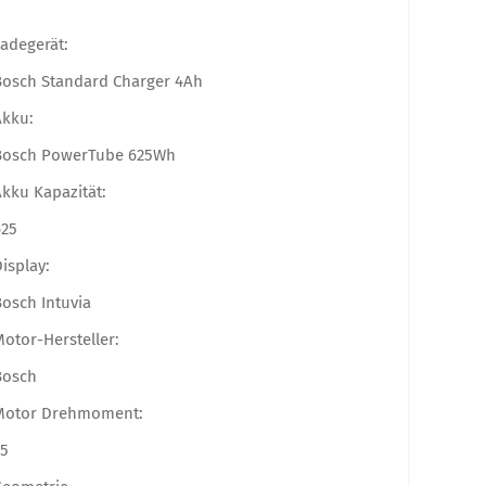
adegerät:
Bosch Standard Charger 4Ah
Akku:
Bosch PowerTube 625Wh
kku Kapazität:
625
isplay:
osch Intuvia
otor-Hersteller:
Bosch
Motor Drehmoment:
75