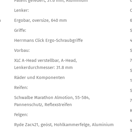
Patent gefedert, 31.6 mm, Aluminium
Lenker:
O
m
Ergobar, oversize, 640 mm
Griffe:
S
Herrmans Click Ergo-Schraubgriffe
Vorbau:
S
XLC A-Head verstellbar, A-Head,
7
Lenkerdurchmesser: 31.8 mm
Räder und Komponenten
Reifen:
Schwalbe Marathon Almotion, 55-584,
Pannenschutz, Reflexstreifen
Felgen:
Ryde Zac421, geöst, Hohlkammerfelge, Aluminium